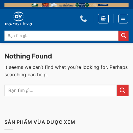
Skip
to
content
Tìm
kiếm:
Nothing Found
It seems we can’t find what you’re looking for. Perhaps
searching can help.
SẢN PHẨM VỪA ĐƯỢC XEM