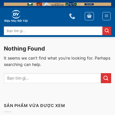
Skip
to
content
Tìm
kiếm:
Nothing Found
It seems we can’t find what you’re looking for. Perhaps
searching can help.
SẢN PHẨM VỪA ĐƯỢC XEM