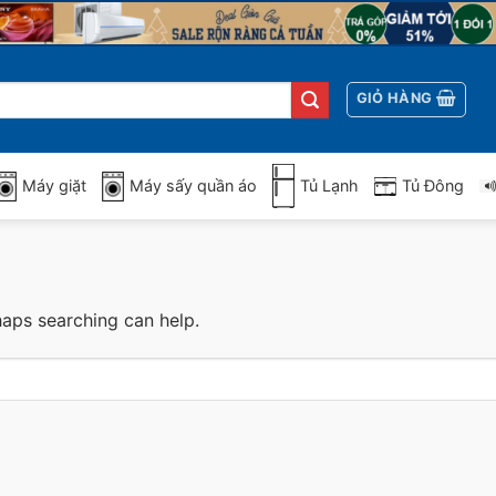
GIỎ HÀNG
Máy giặt
Máy sấy quần áo
Tủ Lạnh
Tủ Đông
haps searching can help.