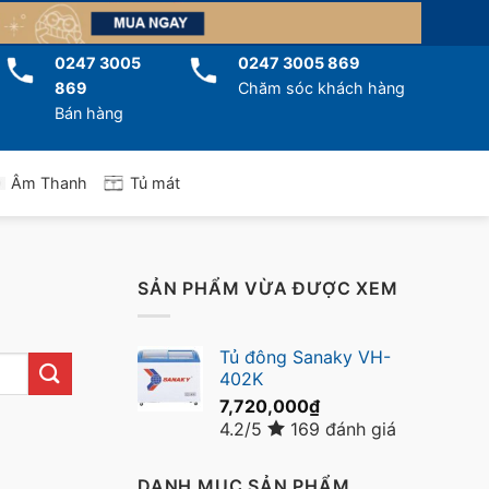
0247 3005
0247 3005 869
869
Chăm sóc khách hàng
Bán hàng
Tủ mát
Âm Thanh
SẢN PHẨM VỪA ĐƯỢC XEM
Tủ đông Sanaky VH-
402K
7,720,000
₫
4.2/5
169 đánh giá
DANH MỤC SẢN PHẨM