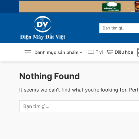
Skip
to
content
Tìm
kiếm:
Tivi
Điều hòa
Danh mục sản phẩm
Nothing Found
It seems we can’t find what you’re looking for. Per