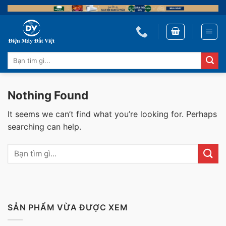
Skip
to
content
Tìm
kiếm:
Nothing Found
It seems we can’t find what you’re looking for. Perhaps
searching can help.
SẢN PHẨM VỪA ĐƯỢC XEM