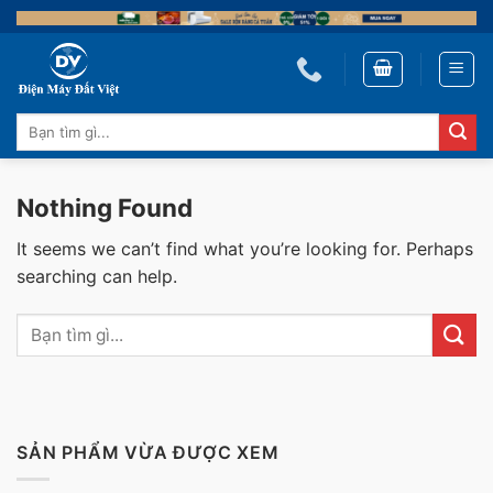
Skip
to
content
Tìm
kiếm:
Nothing Found
It seems we can’t find what you’re looking for. Perhaps
searching can help.
SẢN PHẨM VỪA ĐƯỢC XEM