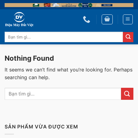
Skip
to
content
Tìm
kiếm:
Nothing Found
It seems we can’t find what you’re looking for. Perhaps
searching can help.
SẢN PHẨM VỪA ĐƯỢC XEM