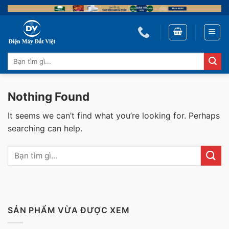
Skip
to
content
Tìm
kiếm:
Nothing Found
It seems we can’t find what you’re looking for. Perhaps
searching can help.
SẢN PHẨM VỪA ĐƯỢC XEM