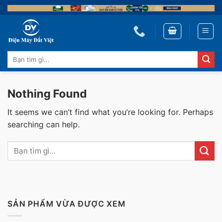
Skip
to
content
Tìm
kiếm:
Nothing Found
It seems we can’t find what you’re looking for. Perhaps
searching can help.
SẢN PHẨM VỪA ĐƯỢC XEM