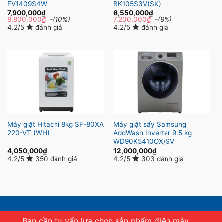
FV1409S4W
BK105S3V(SK)
7,900,000
₫
6,550,000
₫
8,800,000
₫
-(10%)
7,200,000
₫
-(9%)
4.2/5
đánh giá
4.2/5
đánh giá
Máy giặt Hitachi 8kg SF-80XA
Máy giặt sấy Samsung
220-VT (WH)
AddWash Inverter 9.5 kg
WD90K5410OX/SV
4,050,000
₫
12,000,000
₫
4.2/5
350 đánh giá
4.2/5
303 đánh giá
Bạn cần tư vấn lựa chọn sản phẩm điện máy.