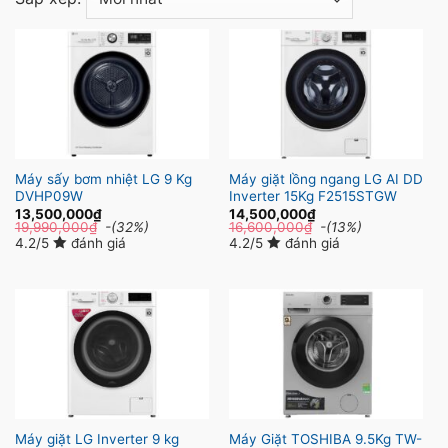
Máy sấy bơm nhiệt LG 9 Kg
Máy giặt lồng ngang LG AI DD
DVHP09W
Inverter 15Kg F2515STGW
13,500,000
₫
14,500,000
₫
19,990,000
₫
-(32%)
16,600,000
₫
-(13%)
4.2/5
đánh giá
4.2/5
đánh giá
Máy giặt LG Inverter 9 kg
Máy Giặt TOSHIBA 9.5Kg TW-