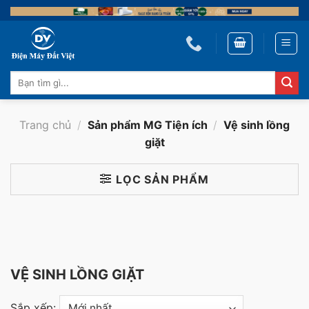
Skip
to
content
Tìm
kiếm:
Trang chủ
/
Sản phẩm MG Tiện ích
/
Vệ sinh lồng
giặt
LỌC SẢN PHẨM
VỆ SINH LỒNG GIẶT
Sắp xếp: