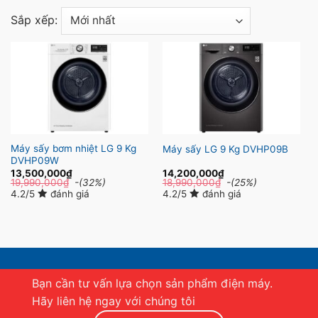
Sắp xếp:
Máy sấy bơm nhiệt LG 9 Kg
Máy sấy LG 9 Kg DVHP09B
DVHP09W
13,500,000
₫
14,200,000
₫
19,990,000
₫
-(32%)
18,990,000
₫
-(25%)
4.2/5
đánh giá
4.2/5
đánh giá
Bạn cần tư vấn lựa chọn sản phẩm điện máy.
Hãy liên hệ ngay với chúng tôi