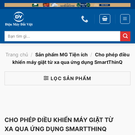
Skip
to
content
Tìm
kiếm:
Trang chủ
/
Sản phẩm MG Tiện ích
/
Cho phép điều
khiển máy giặt từ xa qua ứng dụng SmartThinQ
LỌC SẢN PHẨM
CHO PHÉP ĐIỀU KHIỂN MÁY GIẶT TỪ
XA QUA ỨNG DỤNG SMARTTHINQ