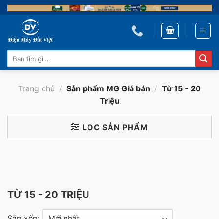
Skip
to
content
Tìm
kiếm:
Trang chủ
/
Sản phẩm MG Giá bán
/
Từ 15 - 20
Triệu
LỌC SẢN PHẨM
TỪ 15 - 20 TRIỆU
Sắp xếp: