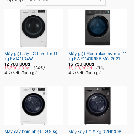
Máy giặt sấy LG Inverter 11
Máy giặt Electrolux Inverter 11
kg FV1411D4W
kg EWF1141R9SB Mới 2021
12,700,000
₫
15,750,000
₫
16,700,000
₫
-(24%)
17,100,000
₫
-(8%)
4.2/5
đánh giá
4.2/5
đánh giá
Máy sấy bơm nhiệt LG 9 Kg
Máy sấy LG 9 Kg DVHP09B