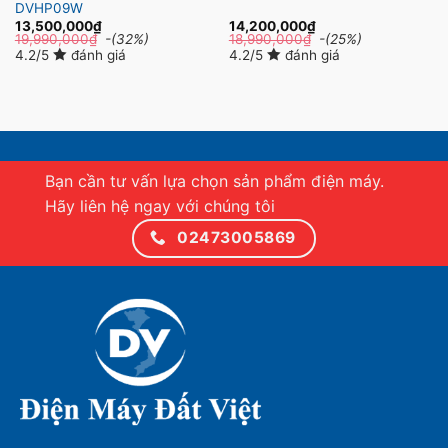
DVHP09W
13,500,000
₫
14,200,000
₫
19,990,000
₫
-(32%)
18,990,000
₫
-(25%)
4.2/5
đánh giá
4.2/5
đánh giá
Bạn cần tư vấn lựa chọn sản phẩm điện máy.
Hãy liên hệ ngay với chúng tôi
02473005869