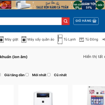
GIỎ HÀNG
Máy giặt
Máy sấy quần áo
Tủ Lạnh
Tủ Đông
Hiển thị tất
 khuẩn (ion âm)
Giá tăng dần
Mới nhất
Cũ nhất