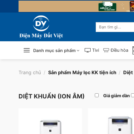
Skip
to
content
Tìm
kiếm:
Tivi
Điều hòa
Danh mục sản phẩm
Trang chủ
/
Sản phẩm Máy lọc KK tiện ích
/
Diệt
DIỆT KHUẨN (ION ÂM)
Giá giảm dần