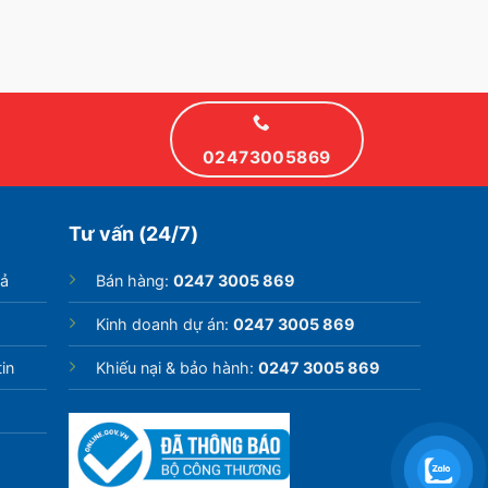
02473005869
Tư vấn (24/7)
rả
Bán hàng:
0247 3005 869
Kinh doanh dự án:
0247 3005 869
in
Khiếu nại & bảo hành:
0247 3005 869