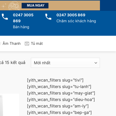
0247 3005
0247 3005 869
869
Chăm sóc khách hàng
Bán hàng
Tủ mát
Âm Thanh
 cả 15 kết quả
[yith_wcan_filters slug="tivi"]
[yith_wcan_filters slug="tu-lanh"]
[yith_wcan_filters slug="may-giat"]
[yith_wcan_filters slug="dieu-hoa"]
[yith_wcan_filters slug="am-ly"]
[yith_wcan_filters slug="bep-ga"]