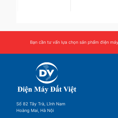
Bạn cần tư vấn lựa chọn sản phẩm điện máy.
Lớp phủ kép chống bám bẩn
Máy lạnh Mitsubishi Electric MSY-JP35VF ngăn ng
mặt, giúp thiết bị luôn sạch sẽ, tạo ra luồng gió 
Số 82 Tây Trà, Lĩnh Nam
Hoàng Mai, Hà Nội