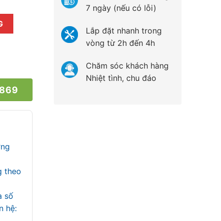
7 ngày (nếu có lỗi)
1.5Hp) Inverter số lượng
G
Lắp đặt nhanh trong
vòng từ 2h đến 4h
Chăm sóc khách hàng
Nhiệt tình, chu đáo
 869
ợng
g theo
a số
iên hệ: