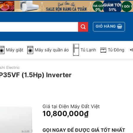
GIỎ HÀNG
Máy giặt
Máy sấy quần áo
Tủ Lạnh
Tủ Đông
hi Electric
P35VF (1.5Hp) Inverter
Giá tại Điện Máy Đất Việt
10,800,000
₫
GỌI NGAY ĐỂ ĐƯỢC GIÁ TỐT NHẤT