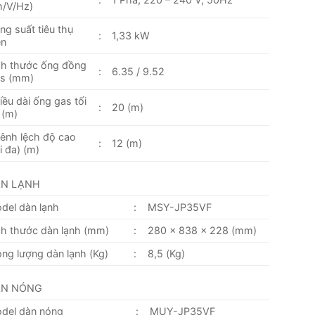
h/V/Hz)
ng suất tiêu thụ
:
1,33 kW
ện
ch thước ống đồng
:
6.35 / 9.52
s (mm)
iều dài ống gas tối
:
20 (m)
 (m)
ênh lệch độ cao
:
12 (m)
ối đa) (m)
ÀN LẠNH
del dàn lạnh
:
MSY-JP35VF
ch thước dàn lạnh (mm)
:
280 x 838 x 228 (mm)
ọng lượng dàn lạnh (Kg)
:
8,5 (Kg)
ÀN NÓNG
del dàn nóng
:
MUY-JP35VF