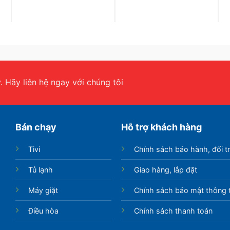
 Hãy liên hệ ngay với chúng tôi
ừa tích tụ bụi bẩn, khói thuốc và dầu mỡ trên bề
trong lành, mát lạnh.
Bán chạy
Hỗ trợ khách hàng
Tivi
Chính sách bảo hành, đổi t
Tủ lạnh
Giao hàng, lắp đặt
Máy giặt
Chính sách bảo mật thông t
Điều hòa
Chính sách thanh toán