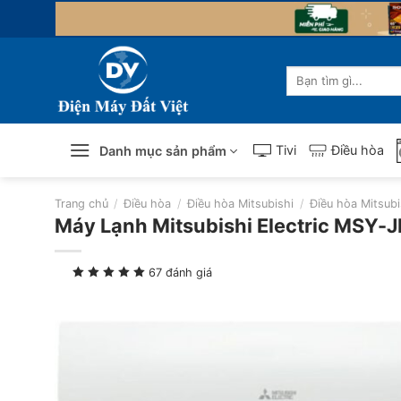
Skip
to
content
Tìm
kiếm:
Tivi
Điều hòa
Danh mục sản phẩm
Trang chủ
/
Điều hòa
/
Điều hòa Mitsubishi
/
Điều hòa Mitsubis
Máy Lạnh Mitsubishi Electric MSY-J
67 đánh giá