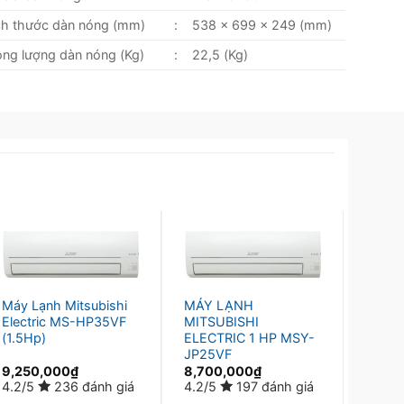
ch thước dàn nóng (mm)
:
538 x 699 x 249 (mm)
ọng lượng dàn nóng (Kg)
:
22,5 (Kg)
Máy Lạnh Mitsubishi
MÁY LẠNH
Điều h
Electric MS-HP35VF
MITSUBISHI
Mitsu
(1.5Hp)
ELECTRIC 1 HP MSY-
HP60
JP25VF
9,250,000
₫
8,700,000
₫
20,3
4.2/5
236 đánh giá
4.2/5
197 đánh giá
4.2/5