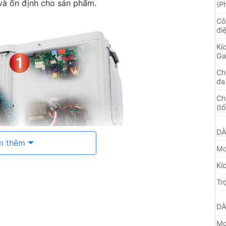
 và ổn định cho sản phẩm.
(P
Cô
đi
Kí
Ga
Ch
đa
Ch
(t
D
m thêm
Mo
Kí
Tr
D
Mo