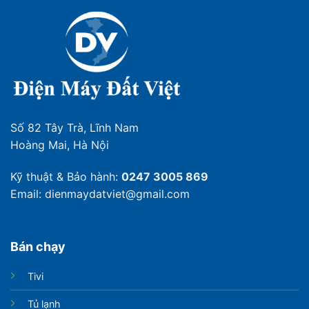
tuổi và trẻ em
Nếu gia đình bạn có người lớn tuổi hay trẻ nhỏ, máy
lạnh với tính năng thổi gió dễ chịu là một sự lựa chọn
đáng cân nhắc để bảo vệ người thân của bạn khỏi
nguy cơ cảm lạnh vào ban đêm.
Số 82 Tây Trà, Lĩnh Nam
Hoàng Mai, Hà Nội
Kỹ thuật & Bảo hành:
0247 3005 869
Email: dienmaydatviet@gmail.com
Bán chạy
Tivi
Tủ lạnh