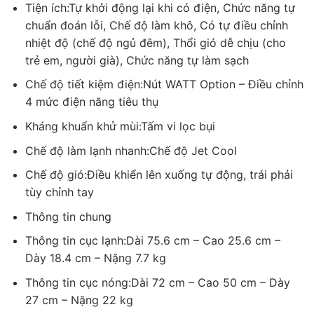
điện năng Watt Option
Tiện ích:Tự khởi động lại khi có điện, Chức năng tự
chuẩn đoán lỗi, Chế độ làm khô, Có tự điều chỉnh
Là dòng máy lạnh đời mới 2018, máy lạnh LG V10ENW
nhiệt độ (chế độ ngủ đêm), Thổi gió dễ chịu (cho
được LG trang bị tính năng WATT Option vô cùng độc
trẻ em, người già), Chức năng tự làm sạch
đáo, giúp bạn chủ động tùy chỉnh 4 mức điện năng
tiêu thụ. Điều này không chỉ tiết kiệm điện hơn mà nó
Chế độ tiết kiệm điện:Nút WATT Option – Điều chỉnh
còn cho phép bạn được thư giãn trong bầu không gian
4 mức điện năng tiêu thụ
lý tưởng, phù hợp với từng nhu cầu.
Kháng khuẩn khử mùi:Tấm vi lọc bụi
Chế độ làm lạnh nhanh:Chế độ Jet Cool
Chế độ gió:Điều khiển lên xuống tự động, trái phải
tùy chỉnh tay
Thông tin chung
Thông tin cục lạnh:Dài 75.6 cm – Cao 25.6 cm –
Dày 18.4 cm – Nặng 7.7 kg
Thông tin cục nóng:Dài 72 cm – Cao 50 cm – Dày
27 cm – Nặng 22 kg