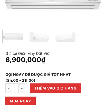
Giá tại Điện Máy Đất Việt
6,900,000
₫
GỌI NGAY ĐỂ ĐƯỢC GIÁ TỐT NHẤT
(8h:00 - 21h00)
Máy lạnh LG Inverter 1 HP V10ENW số lượng
THÊM VÀO GIỎ HÀNG
MUA NGAY