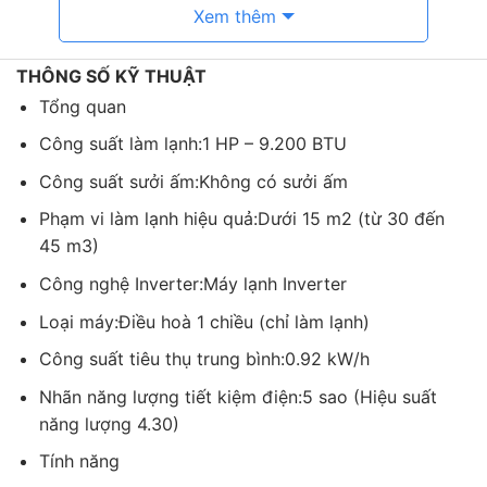
Xem thêm
chỉ mang đến khả năng tiết kiệm lên đến 70% điện
năng so với máy lạnh thông thường mà nó còn có thể
vận hành êm ái, bền bỉ, đem lại sự ổn định cho nhiệt
THÔNG SỐ KỸ THUẬT
độ trong phòng.
Tổng quan
Công suất làm lạnh:1 HP – 9.200 BTU
Công suất sưởi ấm:Không có sưởi ấm
Phạm vi làm lạnh hiệu quả:Dưới 15 m2 (từ 30 đến
45 m3)
Công nghệ Inverter:Máy lạnh Inverter
Loại máy:Điều hoà 1 chiều (chỉ làm lạnh)
Công suất tiêu thụ trung bình:0.92 kW/h
Nhãn năng lượng tiết kiệm điện:5 sao (Hiệu suất
năng lượng 4.30)
Tính năng
Độc đáo với khả năng tùy chỉnh mức tiêu thụ