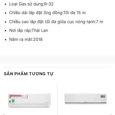
Loại Gas sử dụng:R-32
Tấm vi lọc bụi loại bỏ các tác nhân gây dị ứng
đường hô hấp có trong không khí
Chiều dài lắp đặt ống đồng:Tối đa 15 m
Giờ đây sức khỏe hô hấp của cả gia đình bạn luôn
Chiều cao lắp đặt tối đa giữa cục nóng-lạnh:7 m
được bảo vệ bởi tấm vi lọc bụi của máy lạnh LG. Với
Nơi lắp ráp:Thái Lan
tấm lọc này, mọi bụi bẩn, vi khuẩn hay các tác nhân
Năm ra mắt:2018
gây dị ứng trong không khí sẽ bị bắt giữ và loại bỏ
hoàn toàn, trả lại bầu không khí trong lành, sạch khuẩn
cho không gian trong phòng.
SẢN PHẨM TƯƠNG TỰ
Nhanh chóng làm lạnh căn phòng với tính