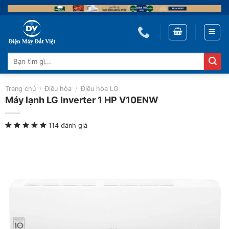
Skip
to
content
Tìm
kiếm:
Trang chủ
/
Điều hòa
/
Điều hòa LG
Máy lạnh LG Inverter 1 HP V10ENW
114 đánh giá