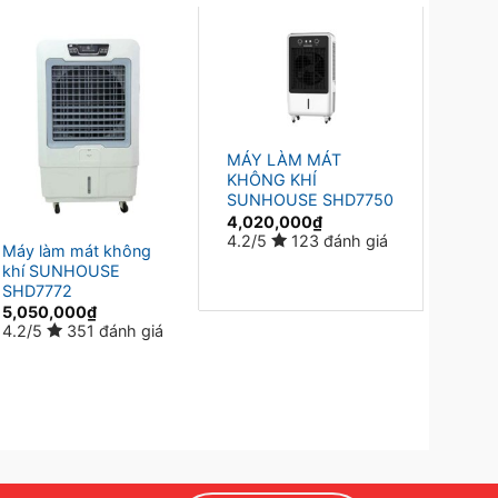
MÁY LÀM MÁT
MÁY 
KHÔNG KHÍ
KHÔN
SUNHOUSE SHD7750
SUNH
4,020,000
₫
2,69
4.2/5
123 đánh giá
4.2/5
Máy làm mát không
khí SUNHOUSE
SHD7772
5,050,000
₫
4.2/5
351 đánh giá