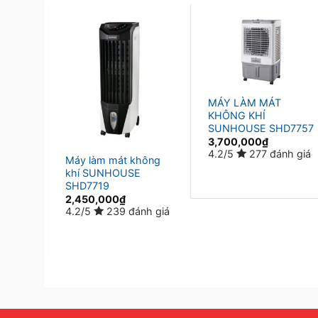
hông
MÁY LÀM MÁT
KHÔNG KHÍ
SUNHOUSE SHD7757
3,700,000
₫
nh giá
4.2/5
277 đánh giá
Máy làm mát không
khí SUNHOUSE
SHD7719
2,450,000
₫
4.2/5
239 đánh giá