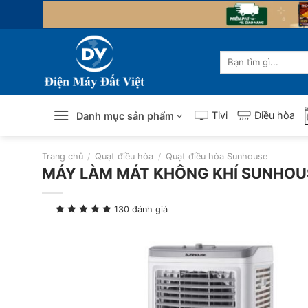
Skip
to
content
Tìm
kiếm:
Tivi
Điều hòa
Danh mục sản phẩm
Trang chủ
/
Quạt điều hòa
/
Quạt điều hòa Sunhouse
MÁY LÀM MÁT KHÔNG KHÍ SUNHOU
130 đánh giá