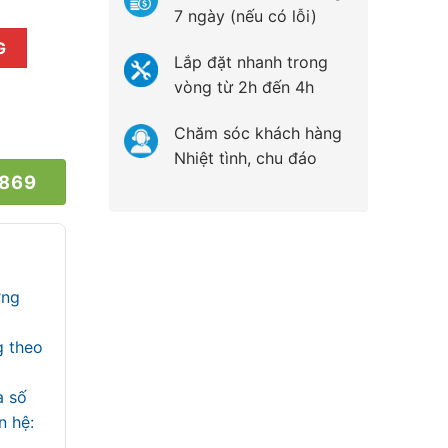
7 ngày (nếu có lỗi)
739 số lượng
G
Lắp đặt nhanh trong
vòng từ 2h đến 4h
Chăm sóc khách hàng
Nhiệt tình, chu đáo
 869
ợng
g theo
a số
iên hệ: