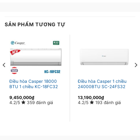
SẢN PHẨM TƯƠNG TỰ
Điều hòa Casper 18000
Điều hòa Casper 1 chiều
BTU 1 chiều KC-18FC32
24000BTU SC-24FS32
9,450,000
₫
13,190,000
₫
4.2/5
359 đánh giá
4.2/5
193 đánh giá
Dàn tản nhiệt mạ vàng
Dàn tản nhệt mà vàng mang đến những ưu điểm vượt
trội: