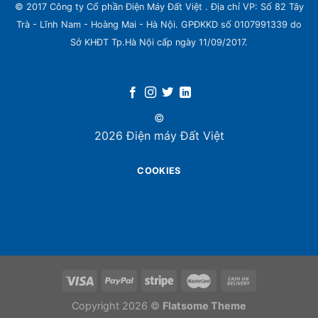
© 2017 Công ty Cổ phần Điện Máy Đất Việt . Địa chỉ VP: Số 82 Tây
Trà - Lĩnh Nam - Hoàng Mai - Hà Nội. GPĐKKD số 0107991339 do
Sở KHĐT Tp.Hà Nội cấp ngày 11/09/2017.
Thiết kế siêu tĩnh lặng
Điều hòa Casper được trăng bị động cơ quạt tiên tiến
©
có hiệu năng cao và ít tạo tiếng ồn nhất có thể (20 dB)
2026 Điện máy Đất Việt
COOKIES
Copyright 2026 ©
Flatsome Theme