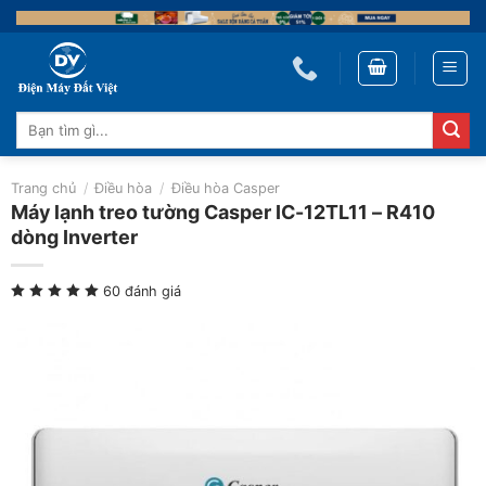
Skip
to
content
Tìm
kiếm:
Trang chủ
/
Điều hòa
/
Điều hòa Casper
Máy lạnh treo tường Casper IC-12TL11 – R410
dòng Inverter
60 đánh giá