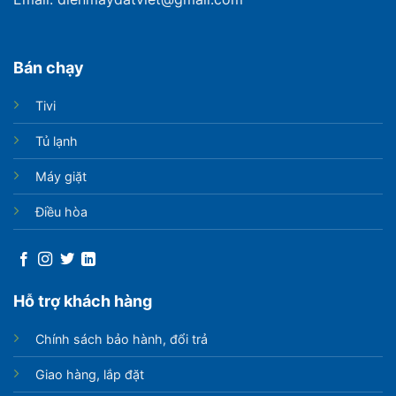
Bộ lọc Anti-Formaldehyde
Bán chạy
Với bộ lọc Anti-Formaldehyde, điều hòa Casper có thể
Tivi
loại bỏ 93,8% formaldehyde gây hại cho sức khỏe.
Tủ lạnh
Máy giặt
Điều hòa
Hỗ trợ khách hàng
Chính sách bảo hành, đổi trả
Giao hàng, lắp đặt