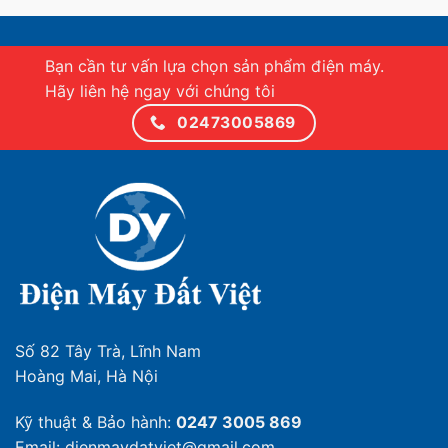
– Tăng hiệu năng làm lạnh.
– Tăng tuổi thọ dàn ngưng, ngăn ngừa sự bào mòn
Bạn cần tư vấn lựa chọn sản phẩm điện máy.
từ tác nhân bên ngoài như mưa, nước muối.
Hãy liên hệ ngay với chúng tôi
– Ngăn chặn sự sinh sôi các vi khuẩn có hại.
02473005869
Số 82 Tây Trà, Lĩnh Nam
Hoàng Mai, Hà Nội
Kỹ thuật & Bảo hành:
0247 3005 869
Email: dienmaydatviet@gmail.com