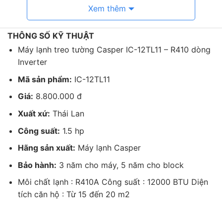
Xem thêm
THÔNG SỐ KỸ THUẬT
Máy lạnh treo tường Casper IC-12TL11 – R410 dòng
Inverter
Mã sản phẩm:
IC-12TL11
Giá:
8.800.000 đ
Xuất xứ:
Thái Lan
Công suất:
1.5 hp
Hãng sản xuất:
Máy lạnh Casper
iClean – Chức năng tự làm sạch thông minh
Bảo hành:
3 năm cho máy, 5 năm cho block
Khi kích hoạt chức năng iClean, máy sẽ làm lạnh và
làm đóng băng bề mặt dàn làm lạnh. Sau đó, máy kích
Môi chất lạnh : R410A Công suất : 12000 BTU Diện
hoạt làm nóng làm tan băng giúp loại bỏ bụi bẩn bề
tích căn hộ : Từ 15 đến 20 m2
mặt dàn làm lạnh.