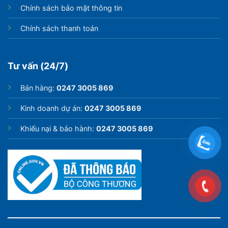
Chính sách bảo mật thông tin
Công nghệ giấc ngủ sâu
Chính sách thanh toán
Điều hòa Casper được trang bị hệ thống tự điều chỉnh
nhiệt độ thông minh có thể cảm nhận nhiệt độ cơ thể
và điều chỉnh ở mức tối ưu. Giúp bạn có giấc ngủ sâu
Tư vấn (24/7)
và sảng khoái hơn.
Bán hàng:
0247 3005 869
Kinh doanh dự án:
0247 3005 869
Khiếu nại & bảo hành:
0247 3005 869