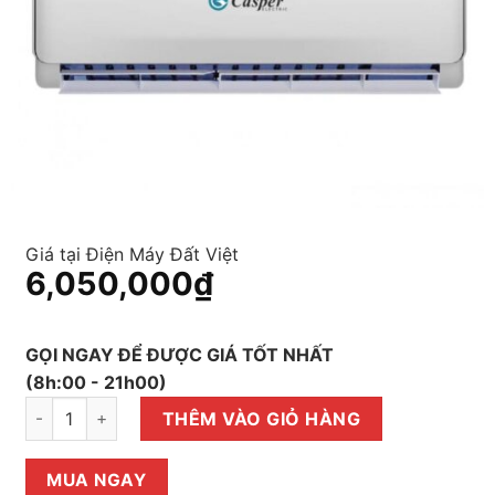
Giá tại Điện Máy Đất Việt
6,050,000
₫
GỌI NGAY ĐỂ ĐƯỢC GIÁ TỐT NHẤT
(8h:00 - 21h00)
Máy lạnh treo tường Casper IC-12TL11 - R410 dòng Inverter 
THÊM VÀO GIỎ HÀNG
MUA NGAY