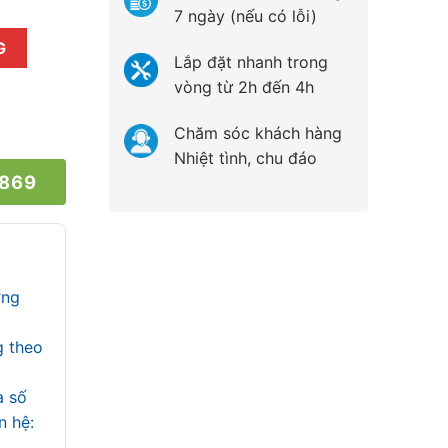
7 ngày (nếu có lỗi)
11VR1BV Mẫu 2019 số lượng
G
Lắp đặt nhanh trong
vòng từ 2h đến 4h
Chăm sóc khách hàng
Nhiệt tình, chu đáo
 869
ợng
g theo
a số
iên hệ: