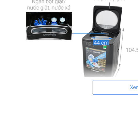
Xe
Đánh bay mọi vết bẩn với công nghệ 
Là một công nghệ giặt đời mới, StainMaster+ gi
dầu mỡ nhờ sử dụng nước nóng với nhiệt độ cao từ
sạch sẽ cho quần áo của bạn.