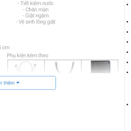
m thêm
giặt nước nóng StainMaster+
úp đánh bay mọi vết bẩn từ vết bùn đất cho đến vết
 40 – 60 độ C trong quá trình giặt, trả lại vẻ đẹp,