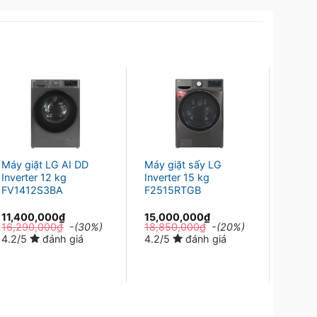
Máy giặt LG AI DD
Máy giặt sấy LG
MÁY 
Inverter 12 kg
Inverter 15 kg
PANAS
FV1412S3BA
F2515RTGB
NA-F
11,400,000
₫
15,000,000
₫
13,00
16,290,000
₫
-(30%)
18,850,000
₫
-(20%)
4.2/5
4.2/5
đánh giá
4.2/5
đánh giá