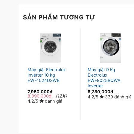
được ngập trong chất giặt tẩy đồng đều, giặt sạc
SẢN PHẨM TƯƠNG TỰ
 7.5
Máy giặt Electrolux
Máy giặt 9 Kg
Inverter 10 kg
Electrolux
EWF1024D3WB
EWF9025BQWA
Inverter
7,950,000
₫
8,350,000
₫
38%)
8,990,000
₫
-(12%)
4.2/5
339 đánh giá
á
4.2/5
đánh giá