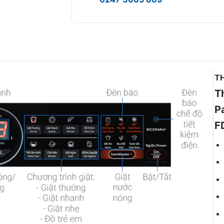
T
T
P
F