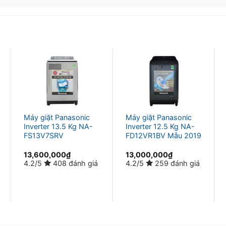
h tối đa nhất.
Máy giặt Panasonic
Máy giặt Panasonic
Inverter 13.5 Kg NA-
Inverter 12.5 Kg NA-
FS13V7SRV
FD12VR1BV Mẫu 2019
13,600,000
₫
13,000,000
₫
4.2/5
408 đánh giá
4.2/5
259 đánh giá