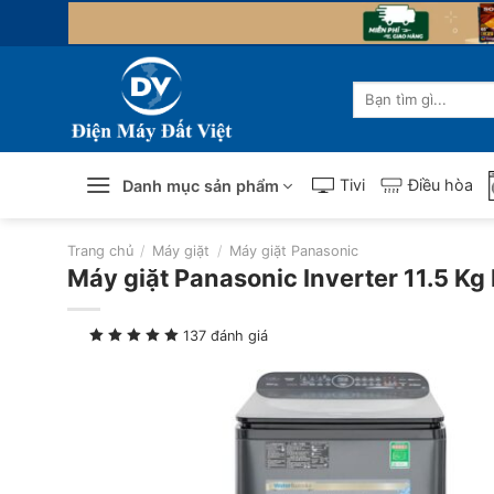
Skip
to
content
Tìm
kiếm:
Tivi
Điều hòa
Danh mục sản phẩm
Trang chủ
/
Máy giặt
/
Máy giặt Panasonic
Máy giặt Panasonic Inverter 11.5 
137 đánh giá