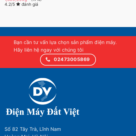
4.2/5
đánh giá
Bạn cần tư vấn lựa chọn sản phẩm điện máy.
Hãy liên hệ ngay với chúng tôi
02473005869
Số 82 Tây Trà, Lĩnh Nam