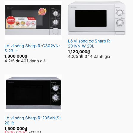
Lò vi sóng cơ Sharp R-
Lò vi sóng Sharp R-G302VN-
201VN-W 20L
S 23 lít
1,120,000
₫
1,800,000
₫
4.2/5
344 đánh giá
4.2/5
401 đánh giá
Lò vi sóng Sharp R-205VN(S)
20 lít
1,500,000
₫
1,800,000
₫
-(17%)