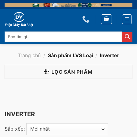
Skip
to
content
Tìm
kiếm:
Trang chủ
/
Sản phẩm LVS Loại
/
Inverter
LỌC SẢN PHẨM
INVERTER
Sắp xếp: