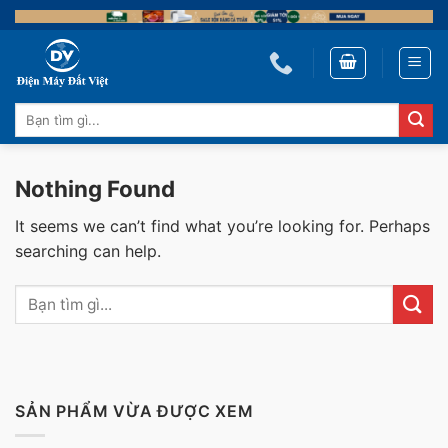
Skip
to
content
Tìm
kiếm:
Nothing Found
It seems we can’t find what you’re looking for. Perhaps
searching can help.
SẢN PHẨM VỪA ĐƯỢC XEM