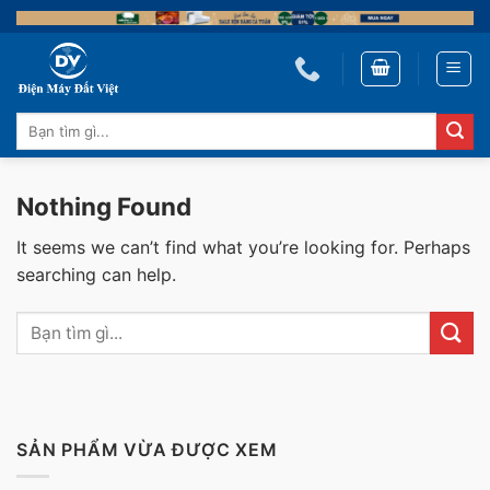
Skip
to
content
Tìm
kiếm:
Nothing Found
It seems we can’t find what you’re looking for. Perhaps
searching can help.
SẢN PHẨM VỪA ĐƯỢC XEM