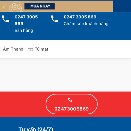
0247 3005
0247 3005 869
869
Chăm sóc khách hàng
Bán hàng
Tủ mát
Âm Thanh
02473005869
Tư vấn (24/7)