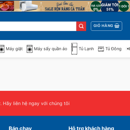
GIỎ HÀNG
Máy giặt
Máy sấy quần áo
Tủ Lạnh
Tủ Đông
 Hãy liên hệ ngay với chúng tôi
Bán chạy
Hỗ trợ khách hàng