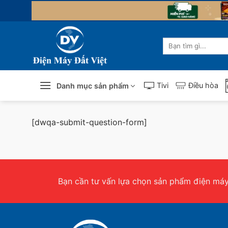
Skip
to
content
Tìm
kiếm:
Tivi
Điều hòa
Danh mục sản phẩm
[dwqa-submit-question-form]
Bạn cần tư vấn lựa chọn sản phẩm điện máy.