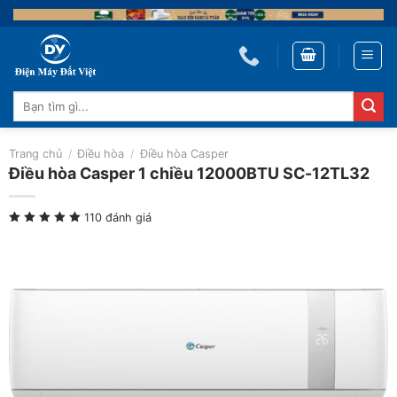
Skip
to
content
Tìm
kiếm:
Trang chủ
/
Điều hòa
/
Điều hòa Casper
Điều hòa Casper 1 chiều 12000BTU SC-12TL32
110 đánh giá