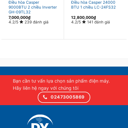
Điều hòa Casper
Điều hòa Casper 24000
9000BTU 2 chiều Inverter
BTU 1 chiều LC-24FS32
GH-09TL32
7,000,000
₫
12,800,000
₫
4.2/5
239 đánh giá
4.2/5
141 đánh giá
Ifeel– Chức năng tự điều chỉnh nhiệt độ:
Bạn cần tư vấn lựa chọn sản phẩm điện máy.
Khi kích hoạt chức năng iFeel, máy điều hòa sẽ điều
Hãy liên hệ ngay với chúng tôi
chỉnh nhiệt độ tối ưu cho người sử dụng. Giúp bạn có
02473005869
giấc ngủ sâu và sảng khoái hơn.
Iclean – Chức năng tự làm sạch dàn lạnh
Khi kích hoạt chức năng iClean, máy sẽ làm lạnh và