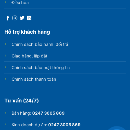
Điều hòa
hiệu quả tại các khu vực duyên hải như tại Việt
Nam.
Hỗ trợ khách hàng
Chính sách bảo hành, đổi trả
Giao hàng, lắp đặt
Chính sách bảo mật thông tin
Chính sách thanh toán
Tư vấn (24/7)
Bán hàng:
0247 3005 869
Kinh doanh dự án:
0247 3005 869