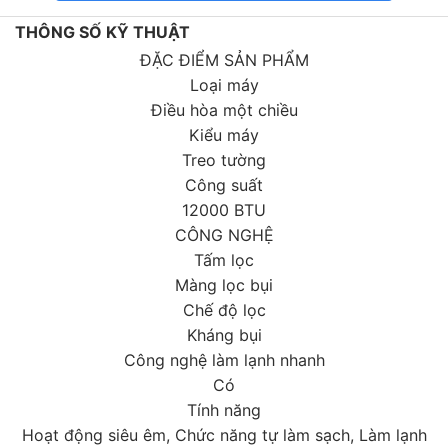
THÔNG SỐ KỸ THUẬT
ĐẶC ĐIỂM SẢN PHẨM
Loại máy
Điều hòa một chiều
Kiểu máy
Treo tường
Công suất
12000 BTU
CÔNG NGHỆ
Tấm lọc
Màng lọc bụi
Chế độ lọc
Kháng bụi
Phù hợp lắp đặt cho diện tích 15 – 20m2
Công nghệ làm lạnh nhanh
Điều hòa Casper 1 chiều 12000BTU SC-12TL32, loại 1
Có
chiều 12.000Btu phù hợp cho không gian có diện tích
Tính năng
dưới 15 – 20m2
Hoạt động siêu êm, Chức năng tự làm sạch, Làm lạnh