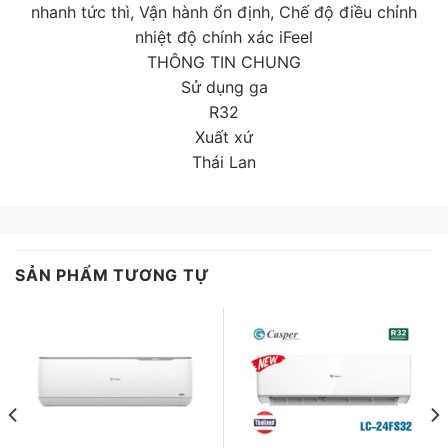
nhanh tức thì, Vận hành ổn định, Chế độ điều chỉnh
nhiệt độ chính xác iFeel
THÔNG TIN CHUNG
Sử dụng ga
R32
Xuất xứ
Thái Lan
SẢN PHẨM TƯƠNG TỰ
Làm lạnh nhanh dễ chịu
5 chế độ lựa chọn tốc độ hoạt động: 5 chế độ quạt
gió giúp bạn dễ dàng tùy chỉnh theo nhu cầu, mang lại
luồng không khí dễ chịu.