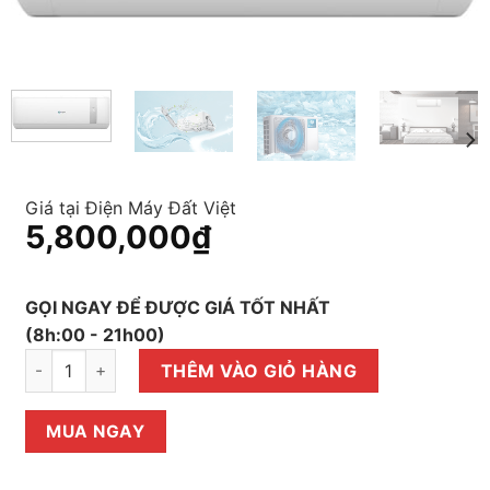
Giá tại Điện Máy Đất Việt
5,800,000
₫
GỌI NGAY ĐỂ ĐƯỢC GIÁ TỐT NHẤT
(8h:00 - 21h00)
Điều hòa Casper 1 chiều 12000BTU SC-12TL32 số lượng
THÊM VÀO GIỎ HÀNG
MUA NGAY