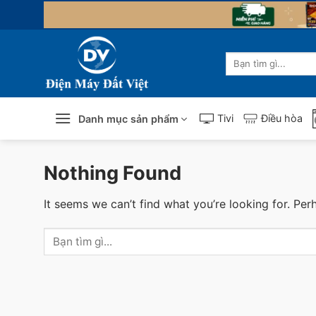
Skip
to
content
Tìm
kiếm:
Tivi
Điều hòa
Danh mục sản phẩm
Nothing Found
It seems we can’t find what you’re looking for. Per