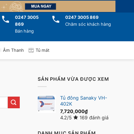
0247 3005
0247 3005 869
869
Chăm sóc khách hàng
Bán hàng
Tủ mát
Âm Thanh
SẢN PHẨM VỪA ĐƯỢC XEM
Tủ đông Sanaky VH-
402K
7,720,000
₫
4.2/5
169 đánh giá
DANH MỤC SẢN PHẨM