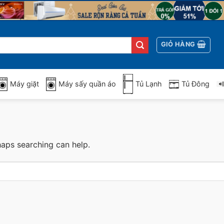
GIỎ HÀNG
Máy giặt
Máy sấy quần áo
Tủ Lạnh
Tủ Đông
haps searching can help.