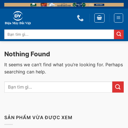
Skip
to
content
Tìm
kiếm:
Nothing Found
It seems we can’t find what you’re looking for. Perhaps
searching can help.
SẢN PHẨM VỪA ĐƯỢC XEM