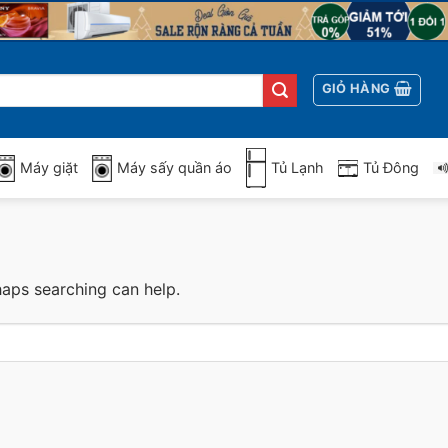
GIỎ HÀNG
Máy giặt
Máy sấy quần áo
Tủ Lạnh
Tủ Đông
haps searching can help.