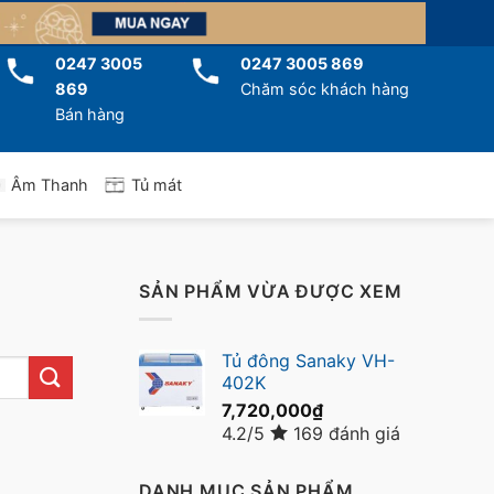
0247 3005
0247 3005 869
869
Chăm sóc khách hàng
Bán hàng
Tủ mát
Âm Thanh
SẢN PHẨM VỪA ĐƯỢC XEM
Tủ đông Sanaky VH-
402K
7,720,000
₫
4.2/5
169 đánh giá
DANH MỤC SẢN PHẨM