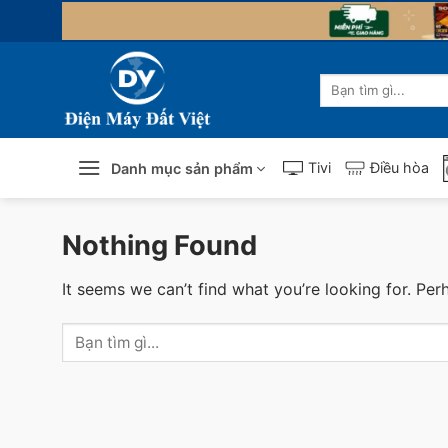
Skip
to
content
Tìm
kiếm:
Tivi
Điều hòa
Danh mục sản phẩm
Nothing Found
It seems we can’t find what you’re looking for. Per