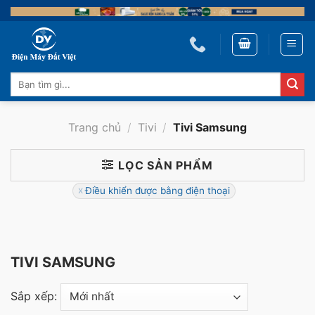
Skip
to
content
Tìm
kiếm:
Trang chủ
/
Tivi
/
Tivi Samsung
LỌC SẢN PHẨM
Điều khiển được bằng điện thoại
TIVI SAMSUNG
Sắp xếp: